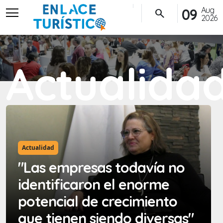
menu
Aug
09
search
2026
Actualida
Actualidad
"Las empresas todavía no
identificaron el enorme
potencial de crecimiento
que tienen siendo diversas"