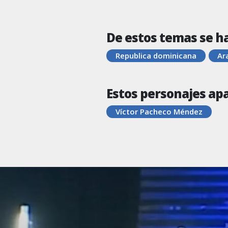
De estos temas se h
Republica dominicana
Ar
Estos personajes ap
Víctor Pacheco Méndez