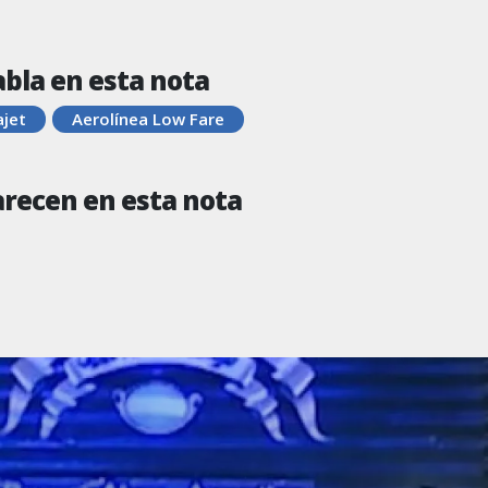
abla en esta nota
ajet
Aerolínea Low Fare
arecen en esta nota