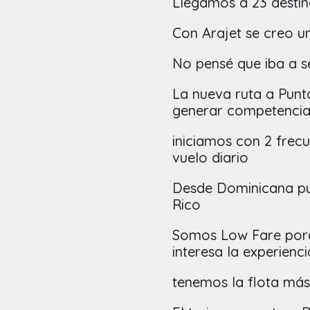
Llegamos a 23 destin
Con Arajet se creo una
No pensé que iba a se
La nueva ruta a Punt
generar competenci
iniciamos con 2 frec
vuelo diario
Desde Dominicana pu
Rico
Somos Low Fare porq
interesa la experienc
tenemos la flota má