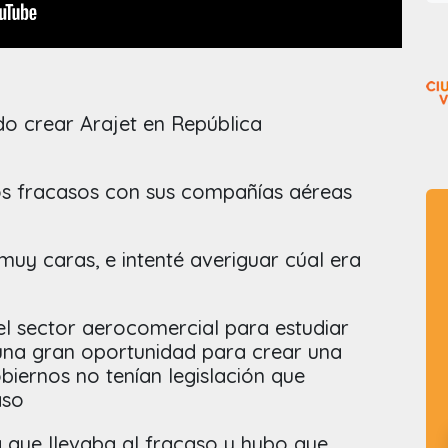
o crear Arajet en República
os fracasos con sus compañías aéreas
muy caras, e intenté averiguar cúal era
l sector aerocomercial para estudiar
una gran oportunidad para crear una
biernos no tenían legislación que
aso
a que llevaba al fracaso y hubo que